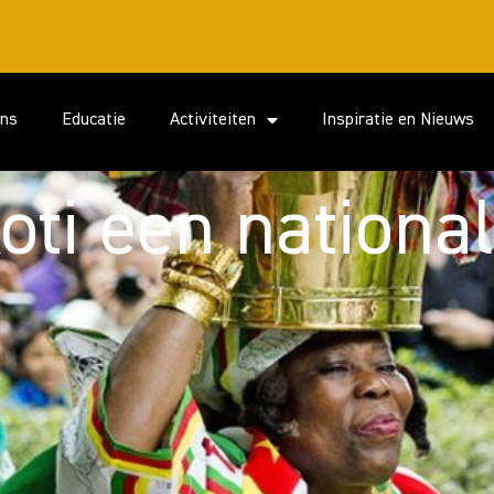
ons
Educatie
Activiteiten
Inspiratie en Nieuws
oti een national