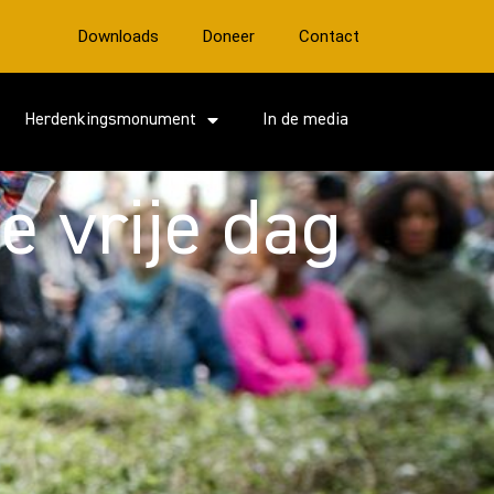
Downloads
Doneer
Contact
Herdenkingsmonument
In de media
e vrije dag