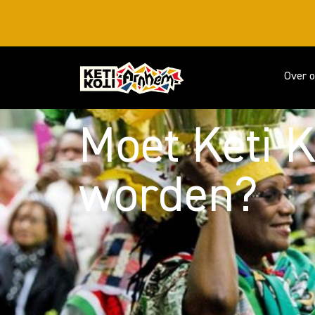
Over 
Moet Keti K
worden?