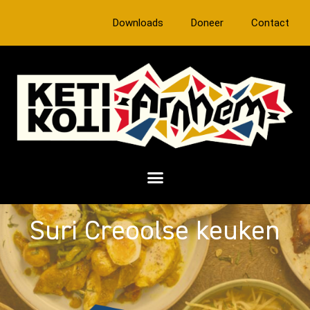
Downloads
Doneer
Contact
Suri Creoolse keuken