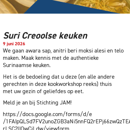
Suri Creoolse keuken
9 juni 2026
We gaan awara sap, anitri beri moksi alesi en telo
maken. Maak kennis met de authentieke
Surinaamse keuken.
Het is de bedoeling dat u deze (en alle andere
gerechten in deze kookworkshop reeks) thuis
met uw gezin of geliefdes op eet.
Meld je an bij Stichting JAM!
https://docs.google.com/forms/d/e
/1FAIpQLSd7FV2unoZGB3aNi5nnFQ2rEPj66zwQzTE
rLSC2lIOwCiLdw/viewform