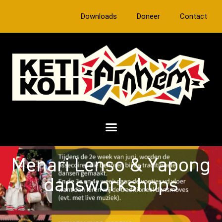
Downloads
Doneer
Contact
Menari Lenso & Yapong
dansworkshops