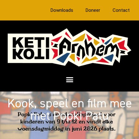
Downloads
Doneer
Contact
Kook, speel en film mee
met Popki Patu