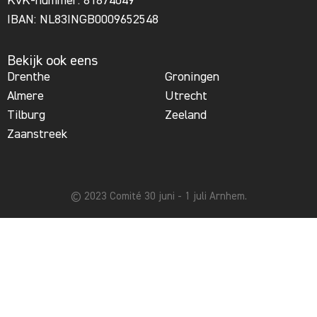
KvK-nummer: 81874049
IBAN: NL83INGB0009652548
Bekijk ook eens
Drenthe
Groningen
Almere
Utrecht
Tilburg
Zeeland
Zaanstreek
© 2023 Comité 30 juni - 1 juli Arnhem.